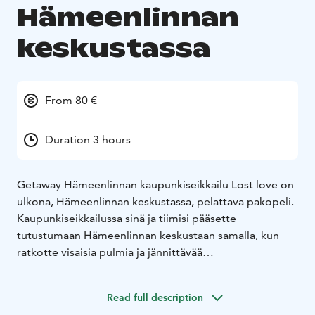
Hämeenlinnan
keskustassa
From 80 €
Duration 3 hours
Getaway Hämeenlinnan kaupunkiseikkailu Lost love on
ulkona, Hämeenlinnan keskustassa, pelattava pakopeli.
Kaupunkiseikkailussa sinä ja tiimisi pääsette
tutustumaan Hämeenlinnan keskustaan samalla, kun
ratkotte visaisia pulmia ja jännittävää
deittailumysteeriä.
Peliä pelatessa hyödynnätte niin teknologiaa, fyysisiä
Read full description
pelivälineitä kuin Hämeenlinnan keskustan infraakin.