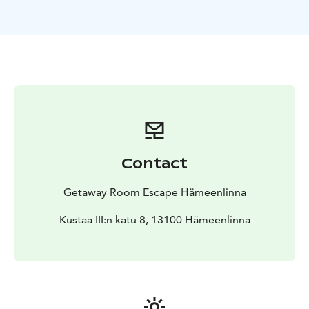
Kyseessä ei siis ole rastirata tai pelkästään puhelimessa
ratkottavia arvoituksia vaan ihan täysiverinen pakopeli.
Kaupunkiseikkailu on pelattavissa toukokuusta
lokakuuhun. Lue lisää kaupunkiseikkailusta
verkkosivuillamme ja varaa peli.
Contact
Getaway Room Escape Hämeenlinna
Kustaa III:n katu 8, 13100 Hämeenlinna