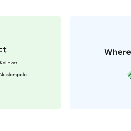
ct
Where 
 Kellokas
 Äkäslompolo