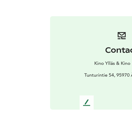
Conta
Kino Ylläs & Kino
Tunturintie 54, 95970
L
e
a
v
e