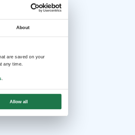
About
that are saved on your
t any time.
s
.
Allow all