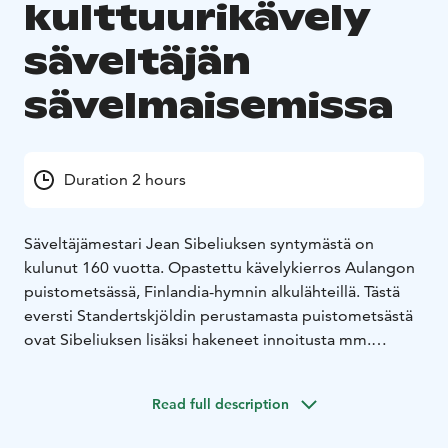
kulttuurikävely
säveltäjän
sävelmaisemissa
Duration 2 hours
Säveltäjämestari Jean Sibeliuksen syntymästä on
kulunut 160 vuotta. Opastettu kävelykierros Aulangon
puistometsässä, Finlandia-hymnin alkulähteillä. Tästä
eversti Standertskjöldin perustamasta puistometsästä
ovat Sibeliuksen lisäksi hakeneet innoitusta mm.
runoilijat Eino Leino ja Larin-Kyösti.
Kahvitauko
Aulangon Tornikahvilassa, josta voit varata ryhmällesi
Read full description
munkkikahvit taikka kahvit ja Sibeliuksen metsän
kakkua.
Kierroksen kesto kahvitaukoineen noin 2h.