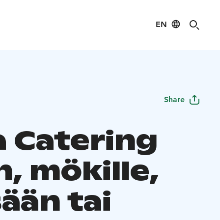
EN
Share
a Catering
n, mökille,
ään tai