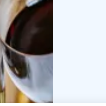
Olemme erikoistuneet m
vaihtoehtoihin niille, jo
Me Vaiha-ravintoloissa 
tarjoamalla herkullista
sinua luomaan unohtuma
tarpeistasi.
Kokkikoulu ja viinimaist
paikan päällä, tai viini
Luodaan yhdessä toive
Katso lisää catering-pa