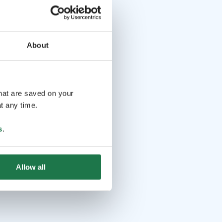
About
that are saved on your
t any time.
s
.
Allow all