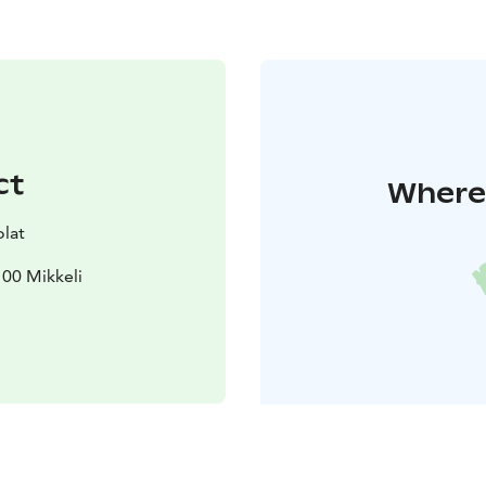
ct
Where 
olat
100 Mikkeli