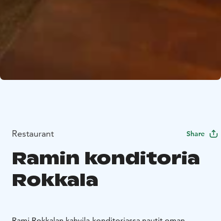
Restaurant
Share
Ramin konditoria
Rokkala
Rami Rokkalan kahvila-konditoriassa nautit oman