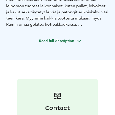
leipomon tuoreet leivonnaiset, kuten pullat, leivokset
ja kakut sekä täytetyt leivät ja patongit erikoiskahvin tai
teen kera. Myymme kaikkia tuotteita mukaan, myös
Ramin omaa gelatoa kotipakkauksissa.
Kahvilaamme mahtuu 65 vierasta sekä kesäisin
terassille lisäksi 14.
Pihassamme on iso ilmainen
Read full description
parkkipaikka.
Tarjoamme arkisin keitto- ja salaattilounasta klo 10.30-
14.00.
Rami Rokkalassa voit viettää myös yksityistilaisuuksia
nauttien samalla keittiömme ja leipomomme
herkullisista tarjoiluista.
Contact