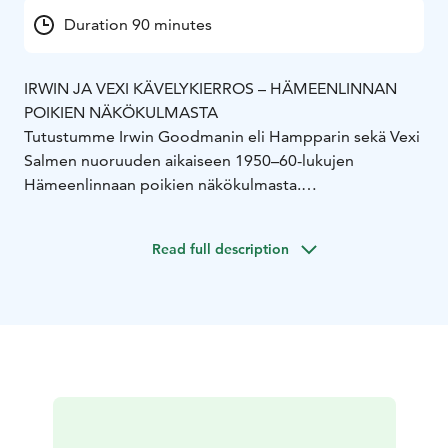
Duration 90 minutes
IRWIN JA VEXI KÄVELYKIERROS – HÄMEENLINNAN
POIKIEN NÄKÖKULMASTA
Tutustumme Irwin Goodmanin eli Hampparin sekä Vexi
Salmen nuoruuden aikaiseen 1950–60-lukujen
Hämeenlinnaan poikien näkökulmasta.
Kävelykierroksella kuulemme heidän kujeiluistaan
tuona aikana kaupungin ydinkeskustan alueella. Se oli
Read full description
sitä surutonta nuoruusaikaa!