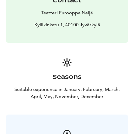
Contact
Suomen suurin kiertävä ammattiteatteri. Teatterin
kotipaikka on Jyväskylässä, ja se tuottaa vuosittain
Teatteri Eurooppa Neljä
kolme kiertävää näytelmää sekä kesäteatteria Keski-
Suomessa.
Kyllikinkatu 1, 40100 Jyväskylä
Seasons
Suitable experience in January, February, March,
April, May, November, December