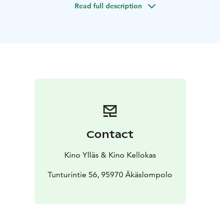
Read full description
mahdollisimman hyvän vaikutuksen uuteen
miniäehdokkaaseen. Kun yllätykset seuraavat toisiaan,
isän on laitettava kaikki ”osaamisensa” peliin.
Contact
Kino Ylläs & Kino Kellokas
Tunturintie 56, 95970 Äkäslompolo