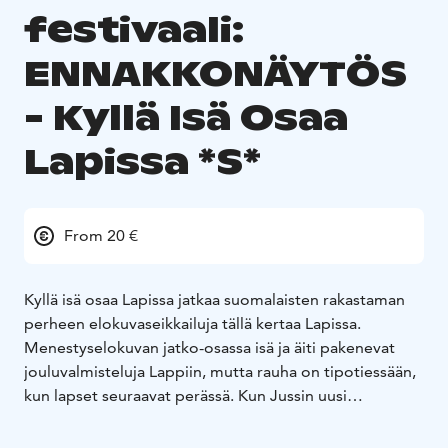
festivaali:
ENNAKKONÄYTÖS
- Kyllä Isä Osaa
Lapissa *S*
From 20 €
Kyllä isä osaa Lapissa jatkaa suomalaisten rakastaman
perheen elokuvaseikkailuja tällä kertaa Lapissa.
Menestyselokuvan jatko-osassa isä ja äiti pakenevat
jouluvalmisteluja Lappiin, mutta rauha on tipotiessään,
kun lapset seuraavat perässä. Kun Jussin uusi
tyttöystävä Viktoria paljastuu miljonäärin ainoaksi
lapseksi isä tekee kaikkensa, että perhe tekisi