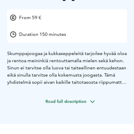
From 59 €
Duration 150 minutes
Skumppajoogaa ja kukkaseppeleitä tarjoilee hyvää oloa
ja rentoa meininkiä rentouttamalla mielen sekä kehon.
Sinun ei tarvitse olla luova tai taiteellinen entuudestaan
eikä sinulla tarvitse olla kokemusta joogasta. Tämä
yhdistelmä sopii aivan kaikille taitotasosta riippumatta.
Luvassa siis on skumppajoogaa ja ihania
kukkaseppeleitä. Aluksi Olkkarin joogaopettaja Nana
Read full description
ohjaa porukan lempeään ja rentoon
skumppajoogaharjoitukseen. Nanan hellässä opissa
saat rennon letkeällä tavalla ahaa-elämyksiä oman
kehosi jumien juurisyihin ja ennen kaikkea siihen, miten
voit helposti niitä korjata. Joogatunti antaa koko