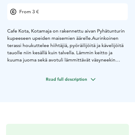
From 3 €
Cafe Kota, Kotamaja on rakennettu aivan Pyhätunturin
kupeeseen upeiden maisemien äärelle.Aurinkoinen
terassi houkuttelee hiihtäjiä, pyöräilijöitä ja kävelijöitä
tauolle niin kesällä kuin talvella. Lämmin keitto ja
kuuma juoma sekä avotuli lämmittävät väsyneekin
kulkija. Tervetuloa!
Read full description