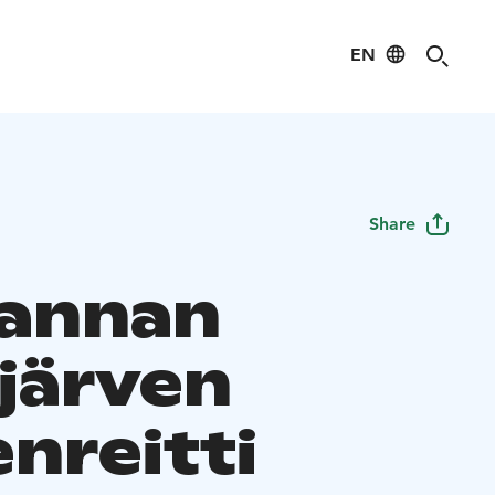
EN
Share
annan
ijärven
nreitti