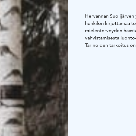
Hervannan Suolijärven 
henkilön kirjottamaa to
mielenterveyden haastei
vahvistamisesta luonto
Tarinoiden tarkoitus on 
mielenterveyden haasteis
polun kulkijoille mahd
aistia ihmisen ja luonno
Taulujen kuvitukset ova
käsialaa. He ovat eri he
syntyneet tarinoiden in
Jokaisesta reitin varre
jonka kautta voit myös k
virtuaalisena verkkosivu
Mielenreitin pituus on
Reitin voit kulkea miten
Reitti kulkee veden ääre