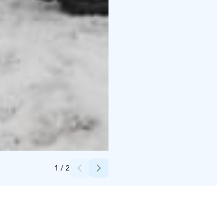
Credits:
Marjo-Riitta Alitalo
1
/
2