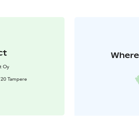
ct
Where 
t Oy
3720 Tampere