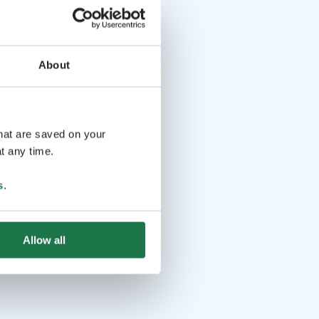
About
that are saved on your
t any time.
s
.
Allow all