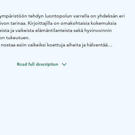
ympäristöön tehdyn luontopolun varrella on yhdeksän eri
ivon tarinaa. Kirjoittajilla on omakohtaisia kokemuksia
sta ja vaikeista elämäntilanteista sekä hyvinvoinnin
on tukeutuen.
nostaa esiin vaikeiksi koettuja aiheita ja hälventää
iin liittyviä ennakkoluuloja. Tarinat tarjoavat kaikille
ollisuuden pysähtyä oman elämäntilanteensa äärelle sekä
Read full description
n yhteyttä.
t yhdeksän kuvallisesta ilmaisusta kiinnostuneen henkilön
nkilöitä kuin tarinoiden kirjoittajat. Kuvitukset ovat
spiroimina.
lla olevasta kyltistä löydät linnun osoittaman QR-koodin,
uunnella kyltin sisällön. Polku on katsottavissa
stolla: outdoorstampere.fi/reitit/mielenreitti.
 2,3 km, josta vaativan esteettömän polun osuus on 1,7 km.
 päin tahansa, kulkusuunnalla ei ole väliä.
llä leveätä ja tasaista polkua pitkin suolle.