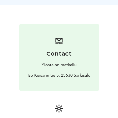
alkohol serveringstillstånd, vilket innebär att vi tillåter
våra gäster att ta med egna drycker.
Låt oss hålla kontakten!
Contact
Ylöstalon matkailu
Iso Keisarin tie 5, 25630 Särkisalo