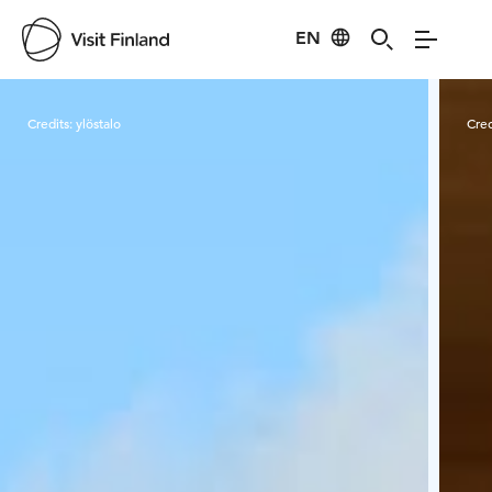
EN
Visit Finland
Credits:
ylöstalo
Cred