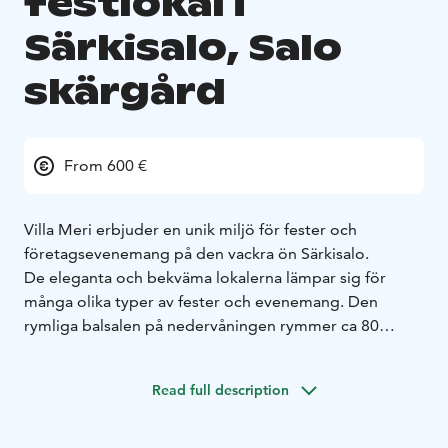
festlokal i
Särkisalo, Salo
skärgård
From 600 €
Villa Meri erbjuder en unik miljö för fester och
företagsevenemang på den vackra ön Särkisalo.
De eleganta och bekväma lokalerna lämpar sig för
många olika typer av fester och evenemang. Den
rymliga balsalen på nedervåningen rymmer ca 80
personer och lobbyn på övervåningen kan rymma upp
till 20 personer vid behov. På övervåningen finns också
Read full description
en bastu med havsutsikt mot kvällssolen för femton
personer och två dubbelrum.
Vårt kök är ett välutrustat proffskök. Vi har inget