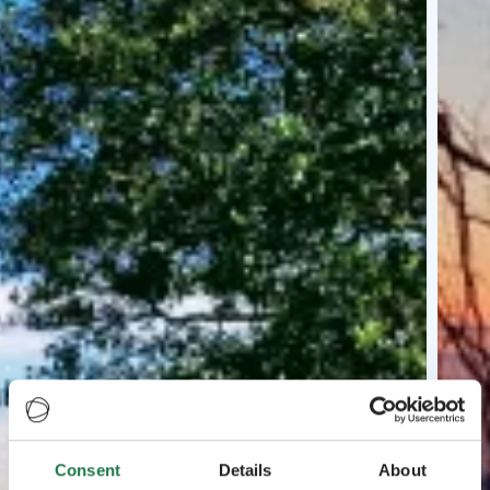
Consent
Details
About