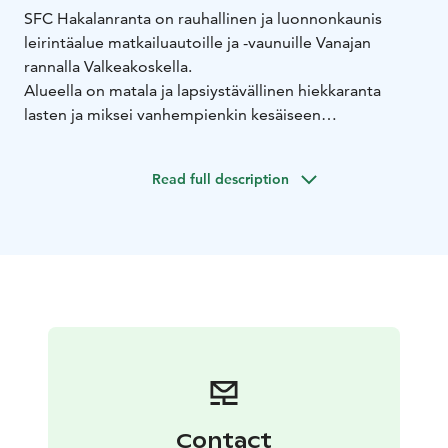
SFC Hakalanranta on rauhallinen ja luonnonkaunis
leirintäalue matkailuautoille ja -vaunuille Vanajan
rannalla Valkeakoskella.
Alueella on matala ja lapsiystävällinen hiekkaranta
lasten ja miksei vanhempienkin kesäiseen
rantaelämään.
Lisäksi löydät alueelta tai sen läheisyydestä monia
Read full description
erilaisia aktiviteetteja, kuten patikointi, kalastus,
veneily, lintujen bongaus, airsoft-keskus jne.
Löydät alueemme helposti poikkeamalla joko Helsinki-
Tampere-moottoritieltä tai Lahti-Tampere valtatieltä.
Alueemme on kesäkaudella (kesäkuu-elokuu) auki
päivittäin ja talvikaudella (syyskuu-toukokuu)
viikonloppuisin.
Tervetuloa viihtymään SFC Hakalanrantaan!
Contact