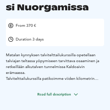
si Nuorgamissa
From 370 €
Duration 3 days
Matalan kynnyksen talvitelttailukurssilla opetellaan
talviajan teltassa yöpymiseen tarvittava osaaminen ja
retkeillään alkutalven tunnelmissa Kaldoaivin
erämaassa.
Talvitelttailukurssilla patikoimme viiden kilometrin
päähän 70 Northin toimipisteeltä Hillagammi-
erämökille jonka pihapiirissä yövymme kaksi yötä-
Read full description
Lumitilanteesta riippuen käytämme etenemiseen suksia
tai lumikenkiä. Myös jalan patikointiin varaudutaan.
Kurssilla opetellaan telttojen pystyttäminen ja