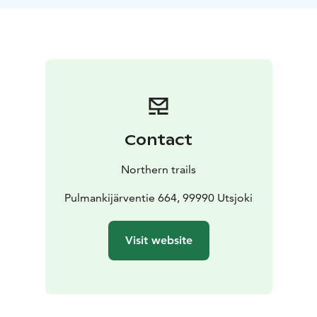
purkaminen erämaaolosuhteisiin talvisella säällä,
yöpymiseen tarvittavien varusteiden käyttäminen,
varustehuolto sekä oikeanlainen pukeutuminen sekä
varustautuminen erämaaolosuhteisiin. Käymme
läheisellä Ávvačohka- tunturilla päiväretkellä ja
nautimme uniikin Hillagammin tarjoamista puitteista.
Kurssin tarkoitus on, että osallistuja pystyy
toteuttamaan omia talviajan yön yli retkiä sekä
Contact
osallistumaan opastetuille talvivaelluksille.
Yöllä on mahdollisuus poistua teltasta sisätiloihin
Northern trails
nukkumaan. Kenenkään ei tarvitse palella!
Kurssin hintaan sisältyy lounas ja päivällinen,
Pulmankijärventie 664, 99990 Utsjoki
telttavuokra (osallistuja voi käyttää myös omia
varusteitaan), varustevuokra (bensakeittimet, sukset tai
Visit website
lumikengät), mökkivuokra sekä opastus.
Seuraava kurssi järjestetään 22-24.11.2024
Nuorgamissa