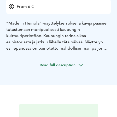
From 6 €
”Made in Heinola” -näyttelykierroksella kävijä pääsee
tutustumaan monipuolisesti kaupungin
kulttuuriperintöön. Kaupungin tarina alkaa
esihistoriasta ja jatkuu lähelle tätä päivää. Näyttelyn
esillepanossa on painotettu mahdollisimman paljon
Heinolassa tehtyjä tai heinolalaisten käyttämiä esineitä.
Vaihtuvia näyttelyitä ympäri vuoden.
Read full description