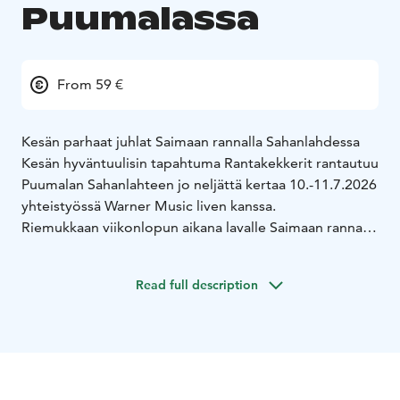
Puumalassa
From 59 €
Kesän parhaat juhlat Saimaan rannalla Sahanlahdessa
Kesän hyväntuulisin tapahtuma Rantakekkerit rantautuu
Puumalan Sahanlahteen jo neljättä kertaa 10.-11.7.2026
​yhteistyössä Warner Music liven kanssa.
Riemukkaan viikonlopun aikana lavalle Saimaan rannalla
nousevat: Ressu Redford, Yö, Kake Randelin, CatCat,
Illansuu, Popmachine ja Dj Harald.
Read full description
Viikonlopun vieraaksi tulee mm. maailmanmestari
baarimestari ja ruokatarjoilut saavat uusia sävyjä. Tule
nauttimaan kesän parhaiden juhlien ainutlaatuisesta
tunnelmasta, huippuartistien musiikista, herkullisesta
ruuasta sekä Sahanlahden upeasta miljööstä!
Rantaan rakentuu erilaisia mielenkiintoisia