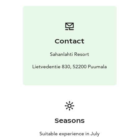
kesäillanvietto alueita tuhatpäiselle yleisölle.
Kekkerilippu sisältää pääsyn alueelle nauttimaan
juhlahumusta. Rantamakasiinin paremmat pöydät, joita
on vain 8 kpl on pyhitetty vippipöydiksi ja sellaisen voi
varata kesäjuomien kanssa kokonaan omalle porukalle.
Contact
Varaamalla venepaikan, joita on varattavissa vain 21 kpl
voit saada oman aition omasta veneestäsi. Varaa tällöin
Sahanlahti Resort
kaikille venekunnan jäsenille omat erilliset pääsyliput.
Kekkereiden aikaan voit ostaa valmiiksi myös caravan
Lietvedentie 830, 52200 Puumala
alueen paikan verkkokaupasta. Huomioi, että kaikilla
seurueessa tulee olla myös
Rantakekkeriliput.
Paikkamaksuihin sisältyy aamusauna.
Tapahtuma on K-18.
kesä 2026
Seasons
Suitable experience in July