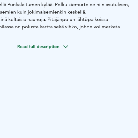
llä Punkalaitumen kylää. Polku kiemurtelee niin asutuksen,
emien kuin jokimaisemienkin keskellä.
inä keltaisia nauhoja. Pitäjänpolun lähtöpaikoissa
pilassa on polusta kartta sekä vihko, johon voi merkata
un.
Read full description