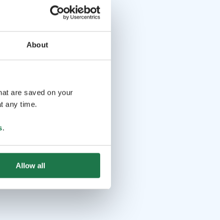
About
that are saved on your
t any time.
s
.
Allow all