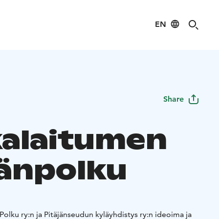
EN
Share
alaitumen
jänpolku
Polku ry:n ja Pitäjänseudun kyläyhdistys ry:n ideoima ja