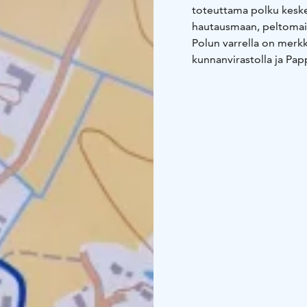
toteuttama polku keske
hautausmaan, peltomais
Polun varrella on merkk
kunnanvirastolla ja Pap
kulkeneensa Pitäjänpol