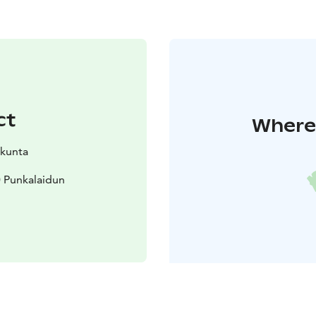
ct
Where 
 kunta
0 Punkalaidun