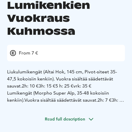
Lumikenkien
Vuokraus
Kuhmossa
From 7 €
Liukulumikengät (Altai Hok, 145 cm, Pivot-siteet 35-
47,5 kokoisiin kenkiin). Vuokra sisältää säädettävät
sauvat.
2h: 10 €
3h: 15 €
5 h: 25 €
vrk: 35 €
Lumikengät (Morpho Super Alp, 35-48 kokoisiin
kenkiin).
Vuokra sisältää säädettävät sauvat.
2h: 7 €
3h: 10
€
5h: 15 €
vrk: 20 €
Nouto/palautus 8 km Kuhmon
keskustasta Keltasenvaarantie 200 tai sopimuksen
Read full description
mukaan muu paikka. Maastoon pääset suoraan myös
vuokrausosoitteesta. Mahdollisuus evästelyyn