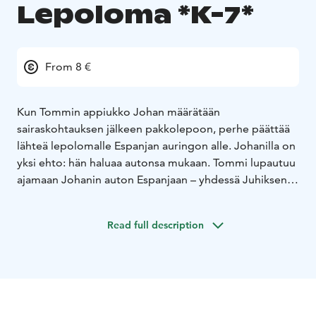
Lepoloma *K-7*
From 8 €
Kun Tommin appiukko Johan määrätään
sairaskohtauksen jälkeen pakkolepoon, perhe päättää
lähteä lepolomalle Espanjan auringon alle. Johanilla on
yksi ehto: hän haluaa autonsa mukaan. Tommi lupautuu
ajamaan Johanin auton Espanjaan – yhdessä Juhiksen
kanssa. Asiat eivät kuitenkaan mene aivan
suunnitellusti, ja kun Johanin auto varastetaan, Tommi
Read full description
ja Juhis päättävät selvittää tilanteen omin avuin ja pian
sankarimme syöksyvät taas kiihtyvällä vauhdilla
katastrofista toiseen.