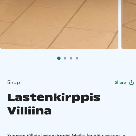
Shop
Share
Lastenkirppis
Villiina
Suomen Villein lastenkirppis! Meiltä löydät vaatteet ja