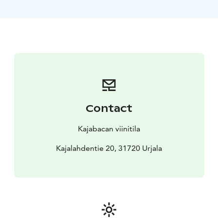
tulee myös mustaherukkaviini. Jos haluat maisteluun
kolme viiniä, niin silloin maistelutilaisuuden hinta on 18
€/henkilö.
Maisteluiden jälkeen voitte jäädä terassille viinien ja
muiden juomien ja hyvän seuran pariin.
Pienelle porukalle tai yksin liikkuville iloista
kesäohjelmaa. Ryhmän koko maksimissaan 30 henkilöä.
Tällainen joukko mahtuu mukavasti terassille.
Contact
Kajabacan viinitila
Kajalahdentie 20, 31720 Urjala