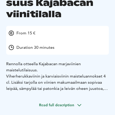
suus Kajabacan
viinitilalla
From 15 €
Duration 30 minutes
Rennolla otteella Kajabacan marjaviinien
maistelutilaisuus.
Viherherukkaviinin ja karviaisviinin maisteluannokset 4
cl. Lisäksi tarjolla on viinien makumaailmaan sopivaa
leipää, sämpylää tai patonkia ja leivän oheen juustoa,
ilmakuivattua kinkkua tai muuta suolapalaa ja tietenkin
pähkinöitä.
Read full description
Hinta 15 €/henkilö.
Myöhemmin kesällä, kesä-heinäkuussa, maisteluun