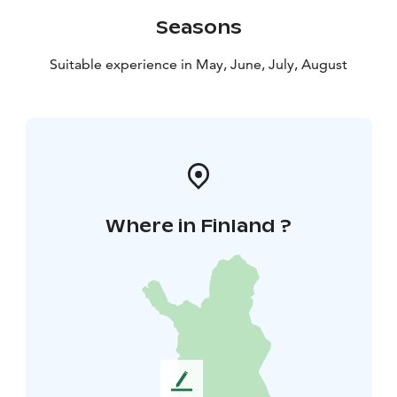
Seasons
Suitable experience in May, June, July, August
Where in Finland ?
L