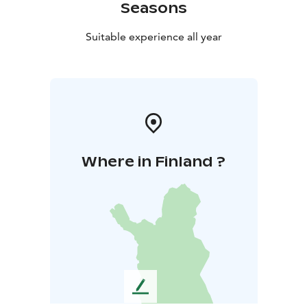
Aukioloajat:
Joka päivä klo 7–24
Seasons
Suitable experience all year
Where in Finland ?
L