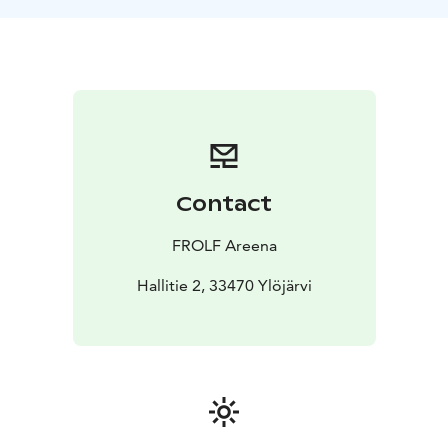
Tila on rakennettu mukavaksi ja helposti
lähestyttäväksi, joten voit tulla ensimmäistä kertaa
kokeilemaan tai treenata tavoitteellisesti.
FROLF toimii
loistavasti myös porukalla – synttäreihin, polttareihin,
ystäväporukoiden turnauksiin sekä yritysten
TYHY/TYKY-päiviin.
Kun haluat tekemistä, joka tuntuu elämykseltä ja toimii
varmasti säällä kuin säällä – FROLF on varma valinta.
Contact
Miksi kannattaa tulla:
- Frisbeegolfia sisällä – ympäri
vuoden
- Darts-alue kisailuun ja yhteiseen tekemiseen
-
FROLF Areena
Sopii aloittelijoille ja aktiiviharrastajille
- Kaveriporukat,
perheet ja työporukat viihtyvät
Hallitie 2, 33470 Ylöjärvi
Avoinna joka päivä klo 7–24. Tule silloin kun sinulle
sopii!
Sopii erityisesti:
Kaveriporukoille • Perheille •
Frisbeegolf-harrastajille • Yritysryhmille • Synttäreihin
ja yksityistilaisuuksiin
Sijainti:
Hallitie 2, 33470 Ylöjärvi