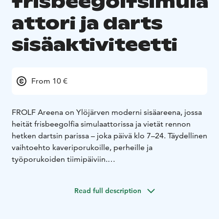
frisbeegolfsimula
attori ja darts
sisäaktiviteetti
From 10 €
FROLF Areena on Ylöjärven moderni sisäareena, jossa
heität frisbeegolfia simulaattorissa ja vietät rennon
hetken dartsin parissa – joka päivä klo 7–24. Täydellinen
vaihtoehto kaveriporukoille, perheille ja
työporukoiden tiimipäiviin.
FROLF Areenalla frisbeegolf ei katso vuodenaikaa.
Täällä pääset kokemaan sisäpelaamisen uuden tason:
Read full description
heität Pirkanmaan ainoassa frisbeegolfsimulaattorissa
monipuolisilla radoilla ja treenitiloissa tai voit haastaa
kaverit kisaan upealla darts-alueella.