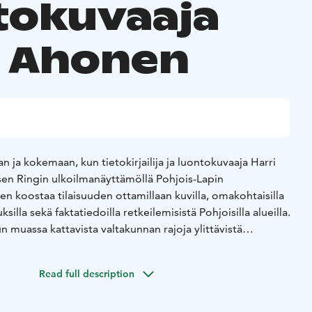
tokuvaaja
i Ahonen
 ja kokemaan, kun tietokirjailija ja luontokuvaaja Harri
en Ringin ulkoilmanäyttämöllä Pohjois-Lapin
en koostaa tilaisuuden ottamillaan kuvilla, omakohtaisilla
silla sekä faktatiedoilla retkeilemisistä Pohjoisilla alueilla.
muassa kattavista valtakunnan rajoja ylittävistä
keilyoppaista.
Read full description