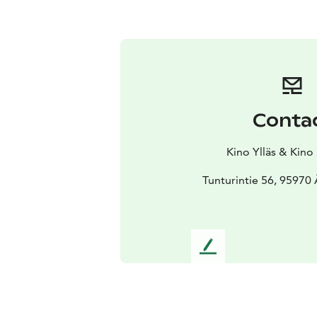
Conta
Kino Ylläs & Kino
Tunturintie 56, 95970
L
e
a
v
e