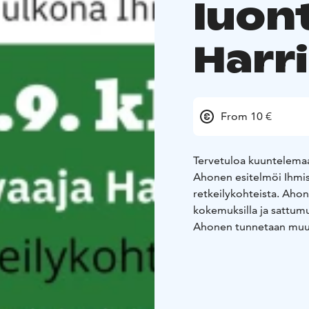
luon
Harr
From 10 €
Tervetuloa kuuntelemaan
Ahonen esitelmöi Ihmis
retkeilykohteista. Ahon
kokemuksilla ja sattumuk
Ahonen tunnetaan muun 
pohjoisten alueiden ret