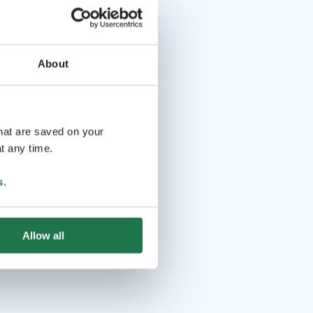
About
that are saved on your
t any time.
s
.
Allow all