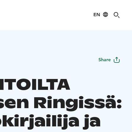
EN
Share
TOILTA
sen Ringissä:
kirjailija ja