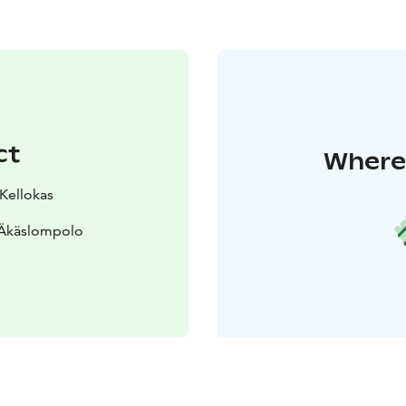
ct
Where 
 Kellokas
 Äkäslompolo