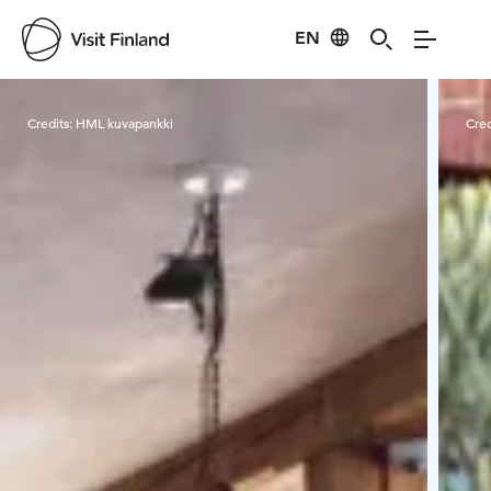
EN
Visit Finland
Credits:
HML kuvapankki
Cred