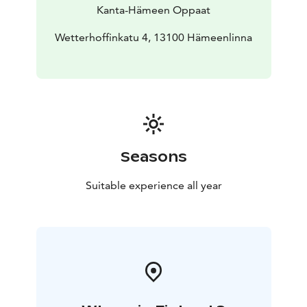
tekee varaukset kohteisiin; varauksia voidaan muuttaa
Kanta-Hämeen Oppaat
ryhmän toiveiden mukaisesti
Opastuksen kesto 2 h-3 h
tai sopimuksen mukaan ryhmän omalla bussilla
Wetterhoffinkatu 4, 13100 Hämeenlinna
Opastus
suomeksi
Opastushinnat voimassa olevan hinnaston
mukaan
Seasons
Suitable experience all year