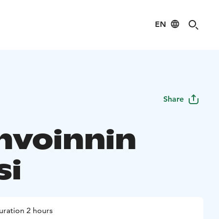
EN
Share
nvoinnin
si
uration 2 hours