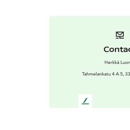
Conta
Herkkä Luo
Tahmelankatu 4 A 5, 
L
e
a
v
e