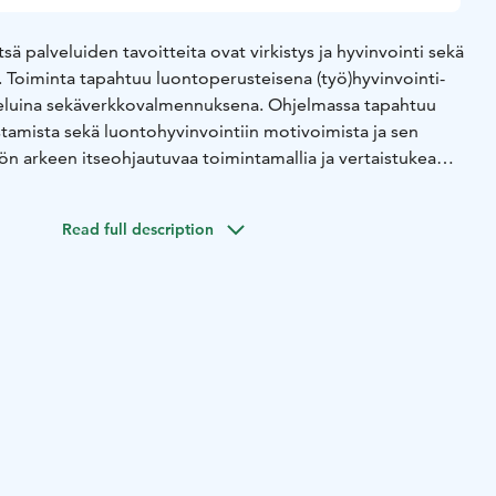
ä palveluiden tavoitteita ovat virkistys ja hyvinvointi sekä
. Toiminta tapahtuu luontoperusteisena (työ)hyvinvointi-
eluina sekä
verkkovalmennuksena. Ohjelmassa tapahtuu
tamista sekä luontohyvinvointiin motivoimista ja sen
n arkeen itseohjautuvaa toimintamallia ja vertaistukea
palvelun hyvinvoinnin tavoitteita ovat ennalta ehkäisy tai
elämänlaadun ja -ilon lisääminen ja toimintakyvyn ylläpito.
Read full description
ovat osana hyvinvointia. Motivoinnin ja ohjauksen
 palvelulla tuetaan hyvinvoinnin vahvistamista, työssä
yn ylläpitoa omaehtoisen luontokokemuksen,
omaailman syventämisen keinoin.