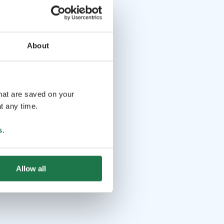
About
that are saved on your
t any time.
s
.
Allow all