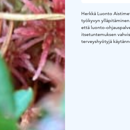
Herkkä Luonto Aistimets
työkyvyn ylläpitäminen
että luonto-ohjauspalv
itsetuntemuksen vahvis
terveyshyötyjä käytännö
antaen.
Herkkä Luonnon 
varhainen puuttuminen, 
Vastuullisuus ja arvot 
sekä
vertaistuen keinoin
pysymistä sekä työkyv
vastuullisuuden ja arv