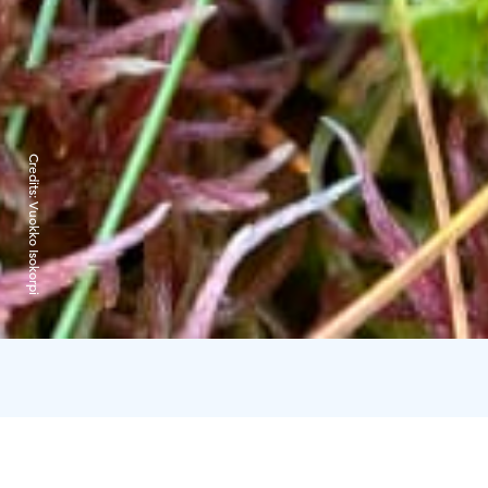
Credits:
Vuokko Isokorpi