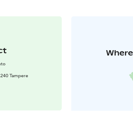
ct
Where 
nto
33240 Tampere