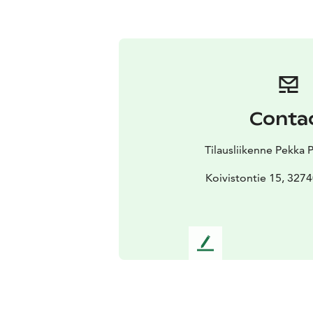
Conta
Tilausliikenne Pekka
Koivistontie 15, 327
L
e
a
v
e