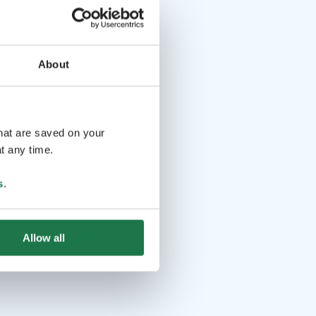
About
that are saved on your
t any time.
s
.
Allow all