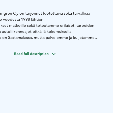
lmgren Oy on tarjonnut luotettavia sekä turvallisia
 jo vuodesta 1998 lähtien.
kset matkoille sekä toteutamme erilaiset, tarpeiden
a-autoliikenneajot pitkällä kokemuksella.
a on Sastamalassa, mutta palvelemme ja kuljetamme
 - niin kotimaassa kuin ulkomaillekin.
Read full description