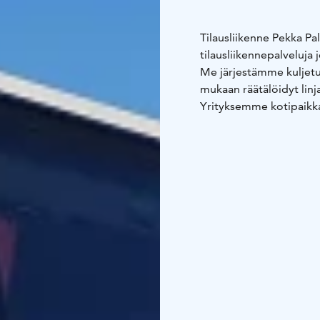
Tilausliikenne Pekka Pa
tilausliikennepalveluja
Me järjestämme kuljetu
mukaan räätälöidyt linj
Yrityksemme kotipaikk
laajasti tarpeen mukaan