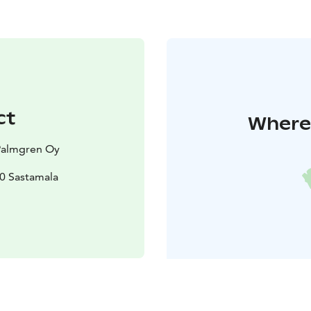
ct
Where 
 Palmgren Oy
40 Sastamala