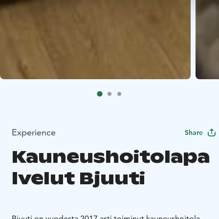
Experience
Share
Kauneushoitolapa
lvelut Bjuuti
Bjuuti on vuodesta 2017 asti toiminut kauneushoitola