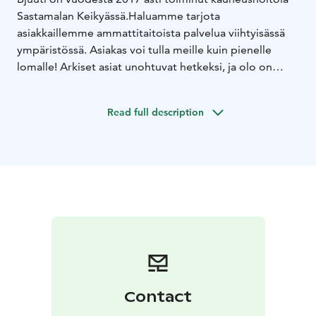
Sastamalan Keikyässä.
Haluamme tarjota
asiakkaillemme ammattitaitoista palvelua viihtyisässä
ympäristössä. Asiakas voi tulla meille kuin pienelle
lomalle! Arkiset asiat unohtuvat hetkeksi, ja olo on
voimaantunut ja rentoutunut.
Olet oikein lämpimästi tervetullut palveltavaksemme!
Read full description
Contact