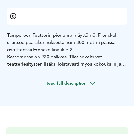
Tampereen Teatterin pienempi näyttämö. Frenckell
sijaitsee päärakennuksesta noin 300 metrin päässä
osoitteessa Frenckellinaukio 2.
Katsomossa on 230 paikkaa. Tilat soveltuvat
teatteriesitysten lisäksi loistavasti myös kokouksiin ja
palavereihin sekä koulutus- ja juhlatilaisuuksiin.
Read full description