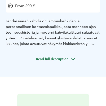
From 200 €
Tehdassaaren kahvila on lämminhenkinen ja
persoonallinen kohtaamispaikka, jossa menneen ajan
teollisuushistoria ja moderni kahvilakulttuuri sulautuvat
yhteen. Punatiiliseinät, kauniit yksityiskohdat ja suuret
ikkunat, joista avautuvat näkymät Nokianvirran yli,
luovat tunnelman joka kutsuu viihtymään.
Anniskeluoikeuksin varustettu kahvilamme tarjoilee
Read full description
herkullisia makuelämyksiä, olipa kyseessä
kahvitteluhetki tuoreen leivonnaisen kera, maistuva
lounas tai tilauksesta järjestetty juhlatilaisuus.
Valikoimasta löytyy sekä perinteisiä suosikkeja että
yllätyksellisiä makuja.
Tehdassaaren kahvila toimii myös tapahtumien
keskuksena. Tapahtumaillat täyttävät tilan musiikista,
taiteesta ja yhteisöllisyydestä, kun taas päivisin tila