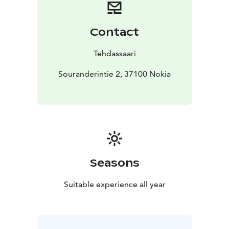
tarjoaa rauhallisen ympäristön työskentelylle tai
ystävien tapaamiseen.
Tule viettämään unohtumattomia hetkiä, nauttimaan
Contact
hyvästä ruoasta ja juomasta – ja anna Tehdassaaren
kahvilan ainutlaatuisen tunnelman hurmata sinut!
Tehdassaari
Souranderintie 2, 37100 Nokia
Seasons
Suitable experience all year