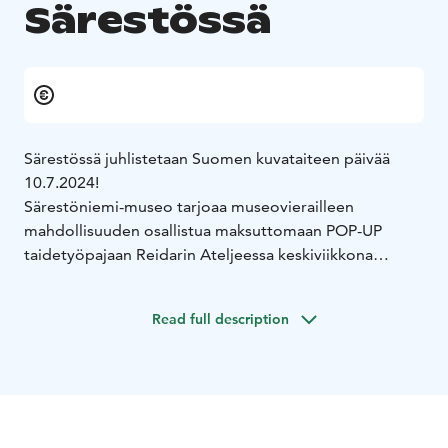
Särestössä
Särestössä juhlistetaan Suomen kuvataiteen päivää
10.7.2024!
Särestöniemi-museo tarjoaa museovierailleen
mahdollisuuden osallistua maksuttomaan POP-UP
taidetyöpajaan Reidarin Ateljeessa keskiviikkona
10.7.2024 klo 13-17.
Taidetyöpajassa museovieraat pääsevät ohjatusti
Read full description
päästämään oman luovuutensa valloilleen erilaisten
taidemenetelmien ja -tekniikoiden kanssa.
Taidetyöpajan ohjaa Särestön oma väki. Työpaja on
avoinna klo 13-17 ja se on maksuton museovieraille.
Suomen kuvataiteen päivää vietetään 10.7.
taidemaalari Helene Schjerfbeckin (1862–1946)