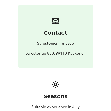
syntymäpäivän kunniaksi. Lämpimästi tervetuloa
Särestöön juhlistamaan päivää!
Pääsyliput Särestöön
hinnaston mukaisesti:
Aikuiset 15 €
Koululaiset,
opiskelijat ja eläkeläiset 10 €
Ryhmät yli 12 hlö 10 €
Meillä käy myös museokortti.
Contact
Särestöniemi-museo
Särestöntie 880, 99110 Kaukonen
Seasons
Suitable experience in July