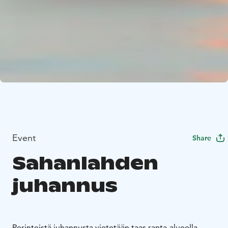
Event
Share
Sahanlahden
juhannus
Perinteistä juhannusta vietetään taas ranta-alueella