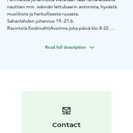
nauttien mm. isännän lettubaarin antimista, hyvästä
musiikista ja herkullisesta ruuasta.
Sahanlahden juhannus 19.-21.6.
Ravintola Koskivahti
Avoinna joka päivä klo 8-22
Pe 20.6.
klo 8-11 aamiainen
klo 12-16 lounas
klo 17-21.30
ála carte
Read full description
La 21.6.
klo 8-11 aamiainen
klo 12-16
Juhannusbrunssi
klo 17-21.30 ála carte
Su 22.6.
klo 8-11 aamiainen
klo 12-16
Juhannusbrunssi
klo 17-21.30 ála carte
Suosittelemme pöytävarausta!
Rantamakasiini ravintola
Pe 20.6.
klo 20 alk. Janne isännän lettubaari
klo 20
Juhannustanssit – Kapa Montonen ja Veksi Väisänen
klo
21 Juhannuskokko (säävaraus)
Keittiö avoinna klo 12-
21.30, baari auki klo 01 saakka
La 21.6.
klo 21 Juhannuspäivän tanssit Kapa Montonen
Contact
Keittiö avoinna
klo 12-21.30, baari auki klo 24 saakka