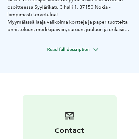
osoitteessa Syylärikatu 3 halli 1, 37150 Nokia -
lämpimästi tervetuloa!
Myymälässä laaja valikoima kortteja ja paperituotteita
onnitteluun, merkkipäiviin, suruun, jouluun ja erilaisiin
sesonkeihin, kuten ystävänpäivään. Myymälässä myös
muut tuotteet, kuten julisteet, tarrat, taulut, kynttilät ja
Read full description
servetit.
Ankin Korttipajan juuret juontavat vuoteen 1931, ja
tekemisemme ytimessä on ollut aina kortti.
Valmistamme painotuotteet paikallisesti joko omassa
painossamme Nokialla tai yhteistyökumppaneillamme
Pirkanmaalla, ja tuotteillamme on Avainlippu-tunnus.
Saapumisohjeet: Varastohalli sijaitsee Syylärikatu 3
oikeanpuoleisella hallipihalla ensimmäisessä hallissa
(ovessa lukee Anki Oy). Asiakaspysäköinti heti hallin
edessä, mutta esimerkiksi Syylärikadun varrelle saa
pysäköidä. Käytössä kortti- tai käteismaksu.
Contact