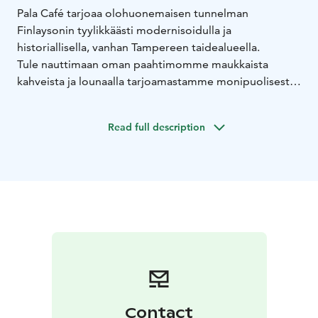
Pala Café tarjoaa olohuonemaisen tunnelman
Finlaysonin tyylikkäästi modernisoidulla ja
historiallisella, vanhan Tampereen taidealueella.
Tule nauttimaan oman paahtimomme maukkaista
kahveista ja lounaalla tarjoamastamme monipuolisesta
salaattipöydästä. Lämpimät ruoat ja paninit valmistuvat
parilasta nopeasti myös mukaan. Meillä on yläkerrassa
Read full description
myös suosittu kokoustila.
Contact