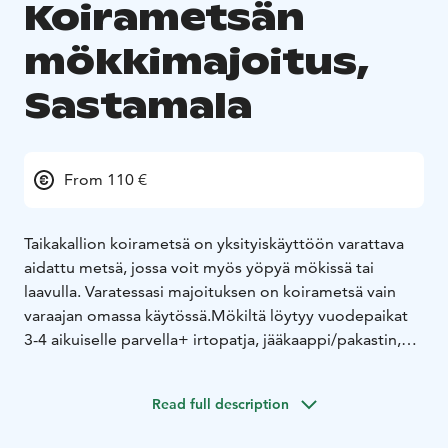
Koirametsän
mökkimajoitus,
Sastamala
From 110 €
Taikakallion koirametsä on yksityiskäyttöön varattava
aidattu metsä, jossa voit myös yöpyä mökissä tai
laavulla. Varatessasi majoituksen on koirametsä vain
varaajan omassa käytössä.
Mökiltä löytyy vuodepaikat
3-4 aikuiselle parvella+ irtopatja, jääkaappi/pakastin,
kahvinkeitin, mikroaaltouuni, vedenkeitin,
leivänpaahdin ja keittolevy sekä astiat. Ulkona
Read full description
kaasugrilli. Sauna on varauksen yhteydessä vapaasti
käytettävissä. Ulkohuussi.