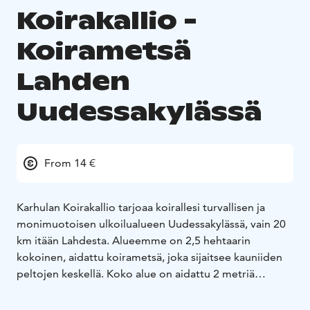
Koirakallio -
Koirametsä
Lahden
Uudessakylässä
From 14 €
Karhulan Koirakallio tarjoaa koirallesi turvallisen ja
monimuotoisen ulkoilualueen Uudessakylässä, vain 20
km itään Lahdesta. Alueemme on 2,5 hehtaarin
kokoinen, aidattu koirametsä, joka sijaitsee kauniiden
peltojen keskellä. Koko alue on aidattu 2 metriä
korkealla panssariaidalla.
Koirasi pääsee nauttimaan vaihtelevasta maastosta,