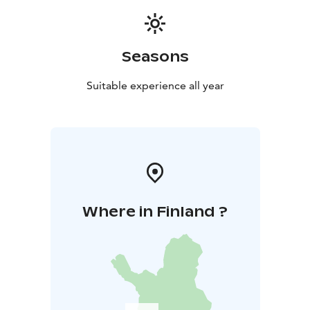
Laita viestiä verkkosivujen kautta, mikäli haluat yöpyä
alueella!
Seasons
Suitable experience all year
Where in Finland ?