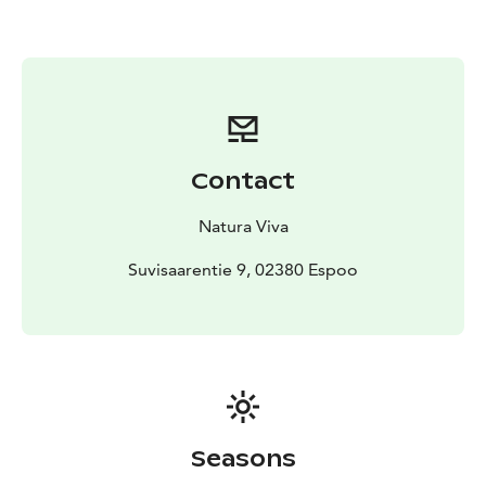
vastaavat taidot.
Maanantaimelonta on ilmainen Natura Vivan
kausikorttilaisille. Kausikorttia kannattaa harkita, jos
haluat meloa useamminkin. Tule retkelle ja kokeile
melontaa Suvisaaristossa - Maanantaimelonnan hinta
hyvitetään Natura Vivan kausikortin hinnasta.
Contact
Natura Viva
Suvisaarentie 9, 02380 Espoo
Seasons