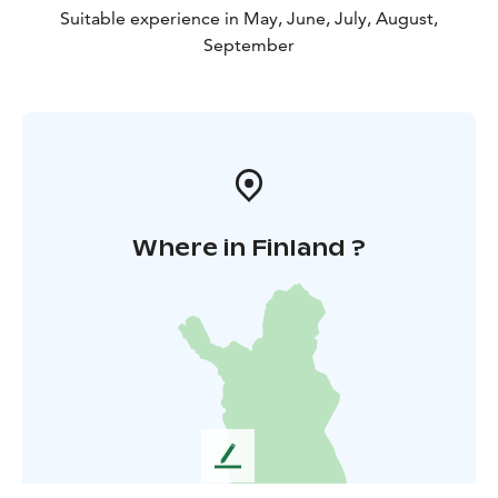
Suitable experience in May, June, July, August,
September
Where in Finland ?
L
e