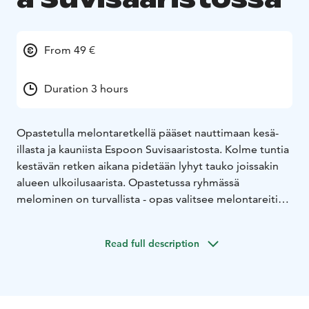
From 49 €
Duration 3 hours
Opastetulla melontaretkellä pääset nauttimaan kesä-
illasta ja kauniista Espoon Suvisaaristosta. Kolme tuntia
kestävän retken aikana pidetään lyhyt tauko joissakin
alueen ulkoilusaarista. Opastetussa ryhmässä
melominen on turvallista - opas valitsee melontareitin
osallistujien ja sääolosuhteiden mukaisesti.
Maanantaimelonnalla sinun ei tarvitse turhia huolehtia -
Read full description
nauti maisemista ja seurasta!
Maanantaimelonta järjestetään joka manantai
toukokuusta-elokuuhun klo 18-21 ja syyskuussa klo 16-
19. Retki sopii melontaa harrastaneille - alkeiskurssi tai