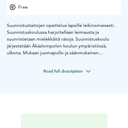
Free
Suunnistustaitojen opettelua lapsille leikinomaisesti.
Suunnistuskoulussa harjoitellaan leimausta ja
suunnistetaan mielekkäitä ratoja. Suunnistuskoulu
järjestetään Äkäslompolon koulun ympäristössä,
ulkona. Mukaan juomapullo ja säänmukainen
ulkoiluvarustus. Suunnistuskoulu kestää noin 1,5 tuntia
molempina päivinä. Pienet lapset osallistuvat oman
Read full description
aikuisen kanssa. Maksuton
Suunnistuskoulun ohjaajana toimii Olli-Markus
Taivainen.
Ilmoittautumiset viimeistään keskiviikkona 22.5.
osoitteeseen yllaksen.rasti@gmail.com !