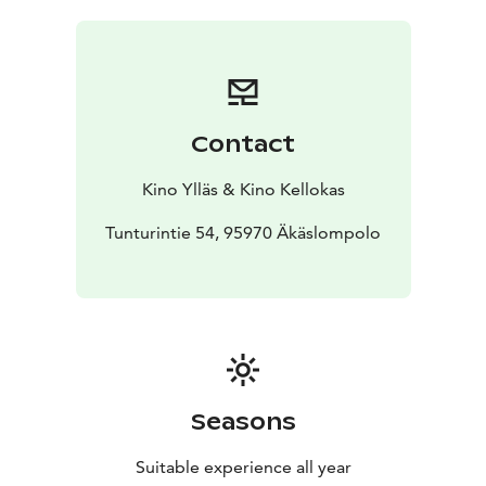
syventynyt rakkaus. Janne tukee vaimonsa pyrkimyksiä
ja ymmärtää, että perheen vahvuus syntyy yhteisistä
ponnisteluista.
Myrskyluodon Maija on tarina tahdosta, voimasta ja
rakkaudesta.
Contact
Kino Ylläs & Kino Kellokas
Tunturintie 54, 95970 Äkäslompolo
Seasons
Suitable experience all year