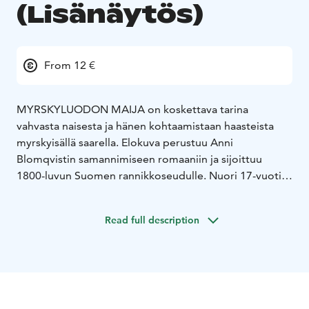
(Lisänäytös)
From 12 €
MYRSKYLUODON MAIJA on koskettava tarina
vahvasta naisesta ja hänen kohtaamistaan haasteista
myrskyisällä saarella. Elokuva perustuu Anni
Blomqvistin samannimiseen romaaniin ja sijoittuu
1800-luvun Suomen rannikkoseudulle. Nuori 17-vuotias
Maija avioituu vasten tahtoaan kalastajamies Jannen
kanssa. Hänen elämänsä Myrskyluodolla on täynnä
Read full description
haasteita ja vastoinkäymisiä: kalastajan vaimona hän
joutuu selviytymään miehensä pitkistä poissaoloista
merellä ja huolehtimaan perheestään yksin. Maijasta on
kuitenkin kasvanut lujatahtoinen ja itsenäinen nainen,
joka ei pelkää tarttua toimeen karussa saaristossa.
Maijalla ja Jannella on vahva yhteys, sekä ajan myötä