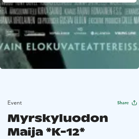
Event
Share
Myrskyluodon
Maija *K-12*