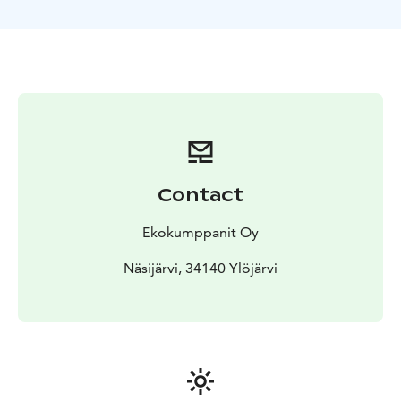
palveluiden saatavuuden maksaminen hoituu kätevästi
saareen saavuttuasi outdoorstampere.fi/peronsaari/ -
sivuston kautta tai pankkikortilla isännälle.
Hinnat sisältävät palvelun voimassa olevan
arvonlisäveron. Saari on pääsääntöisesti avoinna 15.5.–
31.10. välisenä aikana. Tervetuloa tutustumaan
yhteiseen järviluontokohteeseemme.
Contact
Ekokumppanit Oy
Näsijärvi, 34140 Ylöjärvi