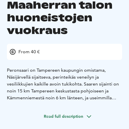
Maaherran talon
huoneistojen
vuokraus
From 40 €
Peronsaari on Tampereen kaupungin omistama,
Näsijärvellä sijaitseva, perinteikäs veneilyn ja
vesiliikkujien kaikille avoin tukikohta. Saaren sijainti on
noin 15 km Tampereen keskustasta pohjoiseen ja
Kämmenniemestä noin 6 km länteen, ja useimmilla
kartoilla saari tunnetaan myös nimellä Saarenperä.
Luonnonkauniissa saaressa on tarjolla eri palveluita.
Read full description
Sauna- ja majoitusvaraukset hoituvat soittamalla saaren
isännälle numeroon 040 572 4628. Varmistettuasi