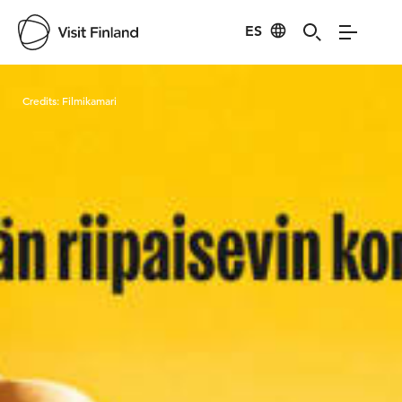
ES
Visit Finland
Credits:
Filmikamari