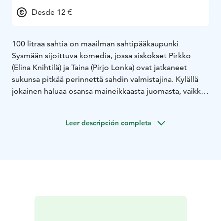
Desde 12 €
100 litraa sahtia on maailman sahtipääkaupunki
Sysmään sijoittuva komedia, jossa siskokset Pirkko
(Elina Knihtilä) ja Taina (Pirjo Lonka) ovat jatkaneet
sukunsa pitkää perinnettä sahdin valmistajina. Kylällä
jokainen haluaa osansa maineikkaasta juomasta, vaikka
maksukykyä ei aina löytyisikään. Yllättäen kotikonnuille
tekee paluun sisarustrion kolmas - Päivi (Ria Kataja), ja
Leer descripción completa
tilaa siskoiltaan häihinsä ei enempää eikä vähempää
kuin sata litraa sahtia. Pirkko ja Taina panevat tuumasta
toimeen täydellisen satsin valmistamiseksi. Pelissä on
sekä perhesuhteet että maine. Prosessiin kuuluva
maistelu kuitenkin venähtää, ja Sysmän kulta hulahtaa
kokonaisuudessaan itse panijoiden sekä kyläläisten
kitusiin. Pian häihin on enää alle kaksi vuorokautta
aikaa, ja siskosten on keksittävä keino miten toimittaa