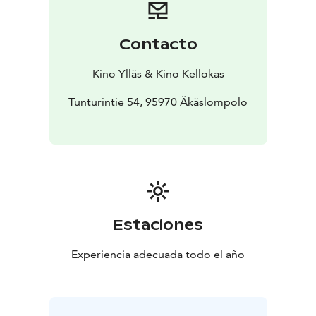
juhliin luvatut sahdit. Alkaa taistelu aikaa vastaan, ja
tilanteen korjaamiseksi käytetään kaikki mahdolliset
keinot.
Contacto
Kino Ylläs & Kino Kellokas
Tunturintie 54, 95970 Äkäslompolo
Estaciones
Experiencia adecuada todo el año