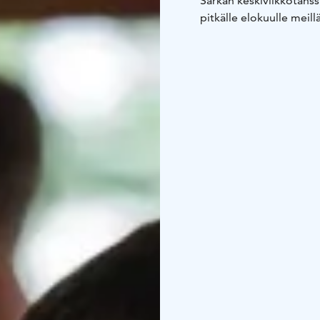
Särkän keskiviikkotans
pitkälle elokuulle meill
kaikenikäistä tanssikan
Tanssit kesäkeskiviikkoi