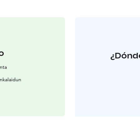
o
¿Dónde
nta
nkalaidun