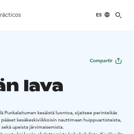
ES
rácticos
Compartir
än lava
 Punkalaitumen kesäistä luontoa, sijaitsee perinteikäs
ä pääset kesäkeskiviikkoisin nauttimaan huippuartisteista,
 sekä upeista järvimaisemista.