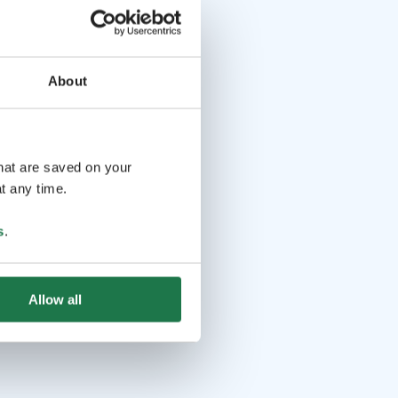
About
that are saved on your
t any time.
s
.
Allow all