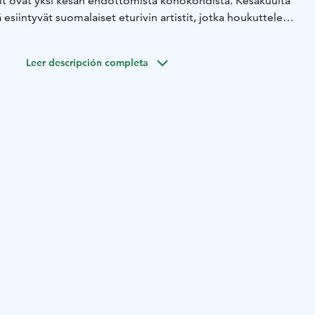
sit ovat yksi kesän ehdottomista kohokohdista. Kesäkuulta
ä esiintyvät suomalaiset eturivin artistit, jotka houkuttelevat
saa laadukkaan musiikin pariin.
sin klo 20-00.30.
Leer descripción completa