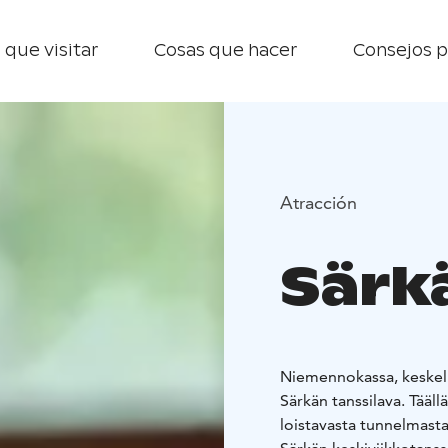
 que visitar
Cosas que hacer
Consejos p
Atracción
Särk
Niemennokassa, keskellä
Särkän tanssilava. Tääll
loistavasta tunnelmasta