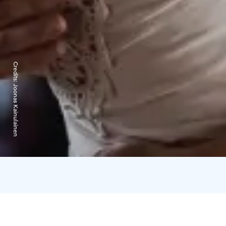
Credits:
Joonas Kainulainen