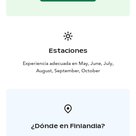
el trabajo de un musher, cómo entrenan a sus perros y
responder a todas sus preguntas. Podrá pasar tiempo
con los perros y abrazarlos. El verano es también el
periodo en el que tienen a sus cachorros. Todos los
perros son muy aficionados a la fotografía, así que no
olvide llevar su cámara.
Al final de esta actividad combinada, volverá a
Estaciones
Rovaniemi con una gran visión de dos animales árticos
muy emblemáticos.
Experiencia adecuada en May, June, July,
August, September, October
¿Dónde en Finlandia?