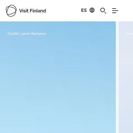
ES
Visit Finland
Credits:
Janne Rantanen
Cred