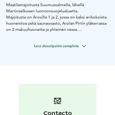
Maatilamajoitusta Suomussalmella, lähellä
Martinselkosen luonnonsuojelualuetta.
Majoitusta on Arovilla 1 ja 2, jossa on kaksi erikokoista
huoneistoa sekä saunaosasto, Arolan Pirtin yläkerrassa
on 2 makuuhuonetta ja yhteinen vessa.
Saatavilla myös jokivarressa sijaitseva, kaikilla
mukavuuksilla varustettu mökki, jossa on 2
Leer descripción completa
makuuhuonetta, erillinen puusauna sekä grillikota.
Erähenkisempää majoitusta voit kokea Tulihtaniemen
eräkämpässä, jossa on keittomahdollisuus sekä erillinen
puusauna.
Contacto