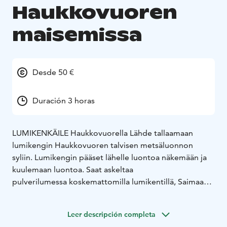
Haukkovuoren
maisemissa
Desde 50 €
Duración 3 horas
LUMIKENKÄILE Haukkovuorella Lähde tallaamaan
lumikengin Haukkovuoren talvisen metsäluonnon
syliin. Lumikengin pääset lähelle luontoa näkemään ja
kuulemaan luontoa. Saat askeltaa
pulverilumessa koskemattomilla lumikentillä, Saimaan
jäillä tai haastaa itsesi lumiseikkailuun, nousemaan
rinteitä ylös ja laskemaan telemark-askelin vuoria alas.
Leer descripción completa
Lumikenkäily on terveellistä liikuntaa ja tuottaen iloa ja