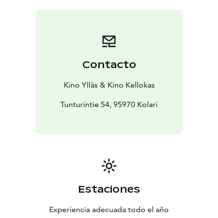
syventynyt rakkaus. Janne tukee vaimonsa pyrkimyksiä
ja ymmärtää, että perheen vahvuus syntyy yhteisistä
ponnisteluista.
Myrskyluodon Maija on tarina tahdosta, voimasta ja
rakkaudesta.
Contacto
Kino Ylläs & Kino Kellokas
Tunturintie 54, 95970 Kolari
Estaciones
Experiencia adecuada todo el año