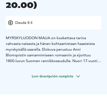
20.00)
Desde 8 €
MYRSKYLUODON MAIJA on koskettava tarina
vahvasta naisesta ja hänen kohtaamistaan haasteista
myrskyisällä saarella. Elokuva perustuu Anni
Blomqvistin samannimiseen romaaniin ja sijoittuu
1800-luvun Suomen rannikkoseudulle. Nuori 17-vuotias
Maija avioituu vasten tahtoaan kalastajamies Jannen
kanssa. Hänen elämänsä Myrskyluodolla on täynnä
Leer descripción completa
haasteita ja vastoinkäymisiä: kalastajan vaimona hän
joutuu selviytymään miehensä pitkistä poissaoloista
merellä ja huolehtimaan perheestään yksin. Maijasta on
kuitenkin kasvanut lujatahtoinen ja itsenäinen nainen,
joka ei pelkää tarttua toimeen karussa saaristossa.
Maijalla ja Jannella on vahva yhteys, sekä ajan myötä