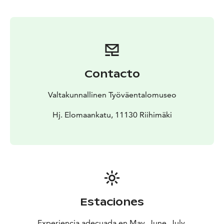
historiasta sen toiminnan eri alueilta. Museo on
avoinna sunnuntaisin toukokuun alusta syyskuun
loppuun klo 12-16.
Contacto
Valtakunnallinen Työväentalomuseo
Hj. Elomaankatu, 11130 Riihimäki
Estaciones
Experiencia adecuada en May, June, July,