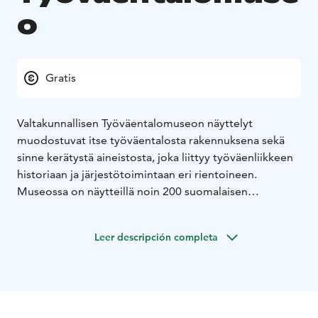
o
Gratis
Valtakunnallisen Työväentalomuseon näyttelyt
muodostuvat itse työväentalosta rakennuksena sekä
sinne kerätystä aineistosta, joka liittyy työväenliikkeen
historiaan ja järjestötoimintaan eri rientoineen.
Museossa on näytteillä noin 200 suomalaisen
työväenliikkeen historiaan liittyvää esinettä. Aitoon
ympäristöön sijoitetut kokoelmat koostuvat
Leer descripción completa
suomalaisen työväenliikkeen historiallisesta aineistosta
– arkistoista ja valokuvista sekä mielenkiintoisesta
esineistöstä.
Esillä olevan perusnäyttelyn lisäksi museolle kootaan
kesäajaksi vaihtuvia näyttelyitä työväenliikkeen