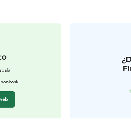
to
¿
F
spala
nnonkoski
 web