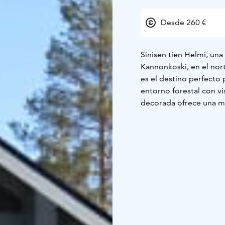
Desde 260 €
Sinisen tien Helmi, una
Kannonkoski, en el nort
es el destino perfecto 
entorno forestal con vi
decorada ofrece una m
opciones de actividade
Los cuatro acogedores
lo que es ideal para fam
dormitorio 1 tiene dos
tiene dos camas y acc
el pasillo. En la plant
un WC separado.
La villa incluye una sa
cuarto de baño y una s
inmediatamente lista.