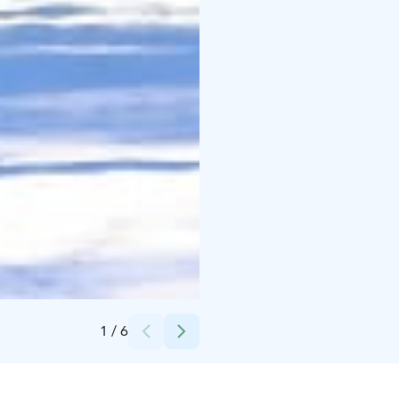
Credits:
Piispala
1
/
6