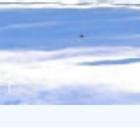
Credits:
Piispala