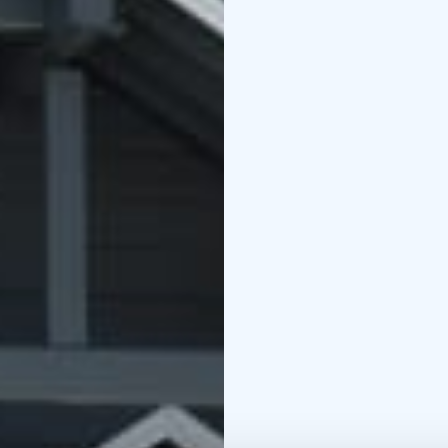
Al salir de la casa hay
convierte en pista de e
200 metros de distancia
Piispala también cuenta
de arena con diferentes
varias instalaciones re
bolera, gimnasio, torre
otras actividades de oc
Desde la villa, es conv
excursión de un día: 3
Nacional Salamajärvi.