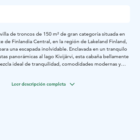
 villa de troncos de 150 m² de gran categoría situada en
e de Finlandia Central, en la región de Lakeland Finland,
para una escapada inolvidable. Enclavada en un tranquilo
stas panorámicas al lago Kivijärvi, esta cabaña bellamente
ezcla ideal de tranquilidad, comodidades modernas y
s cercanas.
 dormitorios alojan cómodamente a 8-10 huéspedes, por
Leer descripción completa
ilias, amigos o grupos de trabajo. En la planta baja, el
 camas y acceso a un WC, mientras que el dormitorio 2
eso directo a un WC compartido accesible también desde
a superior, hay dos dormitorios, cada uno con dos camas, y
la de estar con chimenea, una cocina abierta, así como un
auna equipada con una estufa de sauna eléctrica