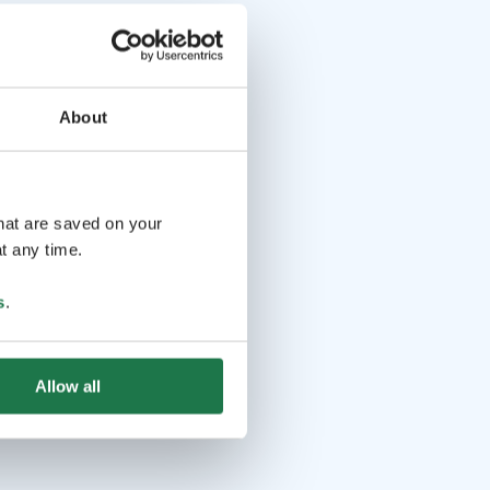
About
that are saved on your
t any time.
s
.
Allow all