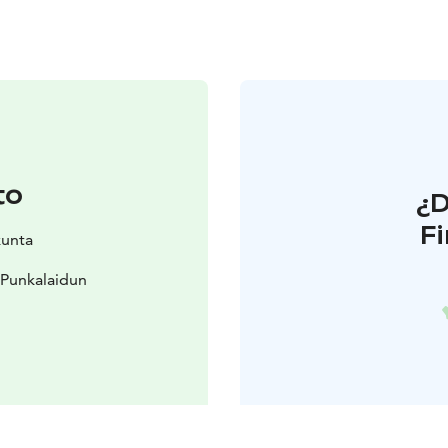
to
¿
F
kunta
 Punkalaidun