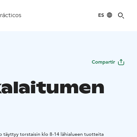
ES
rácticos
Compartir
alaitumen
 täyttyy torstaisin klo 8-14 lähialueen tuotteita