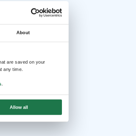
About
that are saved on your
t any time.
s
.
Allow all