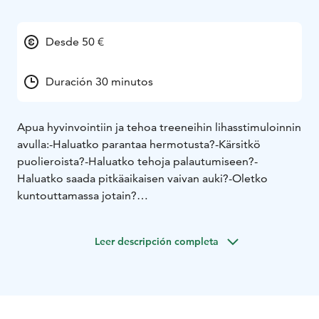
Desde 50 €
Duración 30 minutos
Apua hyvinvointiin ja tehoa treeneihin lihasstimuloinnin
avulla:
-Haluatko parantaa hermotusta?
-Kärsitkö
puolieroista?
-Haluatko tehoja palautumiseen?
-
Haluatko saada pitkäaikaisen vaivan auki?
-Oletko
kuntouttamassa jotain?
Tule testaamaan X-Tone!
X-Tone eli MMS-lihasstimulaatio
Leer descripción completa
Tämä laite toteuttaa voimakkaita lihassupistuksia
hoidettavalla alueella. X-Tone on apuna myös
kehonmuokkaukseen. X-Tone on apuna myös lihasten
aktivointiin ja hermotukseen. Mikäli lihas ei meinaa
aktivoitua, X-Tonen avulla voidaan saada apua siihen ja