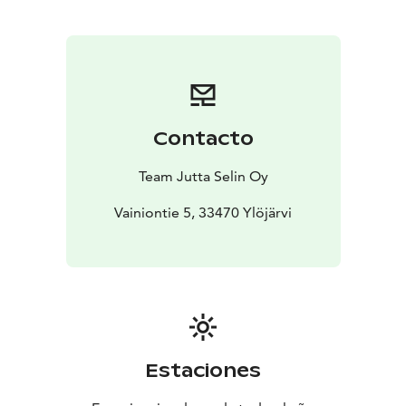
sitä kautta myös merkittäviä tuloksia treeneissä. Hoito
on alunperin kehitelty leikkauksista ja vammoista
toipumiseen. Tässä hoitomuodossa ei tule lihaksen
jarruttavaa työvaihetta, jonka takia lihasarkuus ei
haittaa harjoittelun tihentämistä. Hoidosta on ollut
myös apua hermoratojen aktivointiin ja palautumiseen.
Contacto
MMS saattaa tukea hermoratoja ja verenkiertoa.
Laitteeseen kuuluu myös Pelvic- lisäosa, jolla saa
Team Jutta Selin Oy
vahvistettua tai rentoutettua lantionpohjanlihaksia.
Hoito on kivuton. Meille pääsee myös esteettömästi.
Vainiontie 5, 33470 Ylöjärvi
Tästä hoidosta ovat saaneet myös monet pyörätuolilla
kulkeneet apua lantionseudun kipuihin ja
hermotukseen.
Estaciones